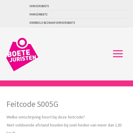
Ga
VERKEERSBOETE
naar
PARKEERBOETE
de
VOORBEELD BEZWAAR VERKEERSBOETE
inhoud
Feitcode S005G
Welke omschrijving hoort bij deze feitcode?
Niet voldoende afstand houden bij snel-heden van meer dan 120
km/h