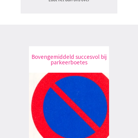
Bovengemiddeld succesvol bij
parkeerboetes