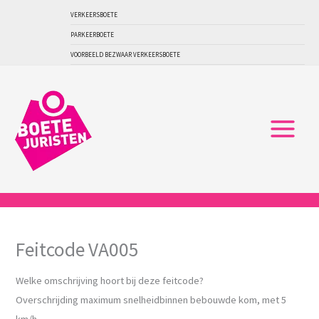
Ga
VERKEERSBOETE
naar
PARKEERBOETE
de
VOORBEELD BEZWAAR VERKEERSBOETE
inhoud
Feitcode VA005
Welke omschrijving hoort bij deze feitcode?
Overschrijding maximum snelheidbinnen bebouwde kom, met 5
km/h