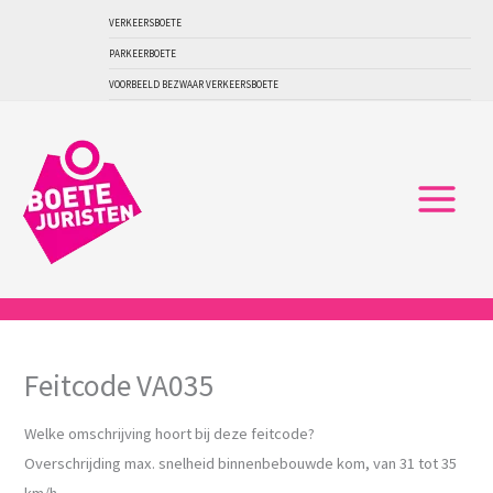
Ga
VERKEERSBOETE
naar
PARKEERBOETE
de
VOORBEELD BEZWAAR VERKEERSBOETE
inhoud
Feitcode VA035
Welke omschrijving hoort bij deze feitcode?
Overschrijding max. snelheid binnenbebouwde kom, van 31 tot 35
km/h