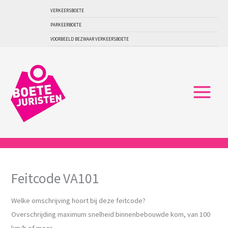
Ga
VERKEERSBOETE
naar
PARKEERBOETE
de
VOORBEELD BEZWAAR VERKEERSBOETE
inhoud
Feitcode VA101
Welke omschrijving hoort bij deze feitcode?
Overschrijding maximum snelheid binnenbebouwde kom, van 100
km/h of meer