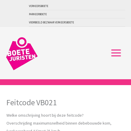
Ga
VERKEERSBOETE
naar
PARKEERBOETE
de
VOORBEELD BEZWAAR VERKEERSBOETE
inhoud
Feitcode VB021
Welke omschrijving hoort bij deze feitcode?
Overschrijding maximumsnelheid binnen debebouwde kom,
(verkeersbord A1)met 21 km/h