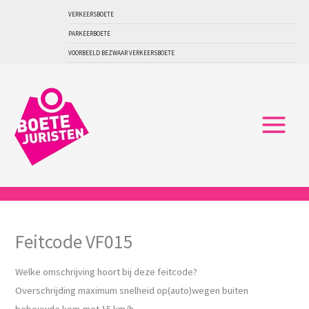
Ga
VERKEERSBOETE
naar
PARKEERBOETE
de
VOORBEELD BEZWAAR VERKEERSBOETE
inhoud
Feitcode VF015
Welke omschrijving hoort bij deze feitcode?
Overschrijding maximum snelheid op(auto)wegen buiten
bebouwde kom,met 15 km/h