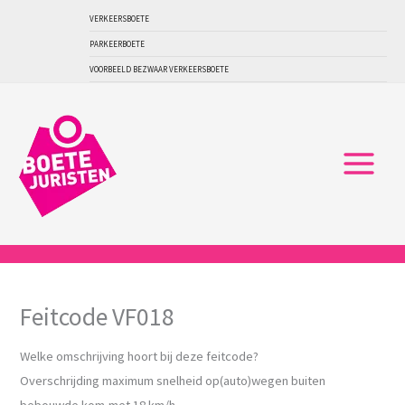
Ga
VERKEERSBOETE
naar
PARKEERBOETE
de
VOORBEELD BEZWAAR VERKEERSBOETE
inhoud
Feitcode VF018
Welke omschrijving hoort bij deze feitcode?
Overschrijding maximum snelheid op(auto)wegen buiten
bebouwde kom,met 18 km/h