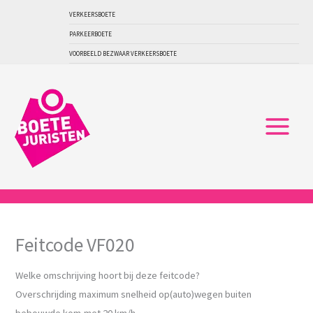
Ga
VERKEERSBOETE
naar
PARKEERBOETE
de
VOORBEELD BEZWAAR VERKEERSBOETE
inhoud
Feitcode VF020
Welke omschrijving hoort bij deze feitcode?
Overschrijding maximum snelheid op(auto)wegen buiten
bebouwde kom,met 20 km/h