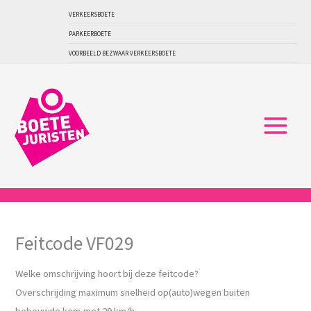
Ga
VERKEERSBOETE
naar
PARKEERBOETE
de
VOORBEELD BEZWAAR VERKEERSBOETE
inhoud
Feitcode VF029
Welke omschrijving hoort bij deze feitcode?
Overschrijding maximum snelheid op(auto)wegen buiten
bebouwde kom,met 29 km/h