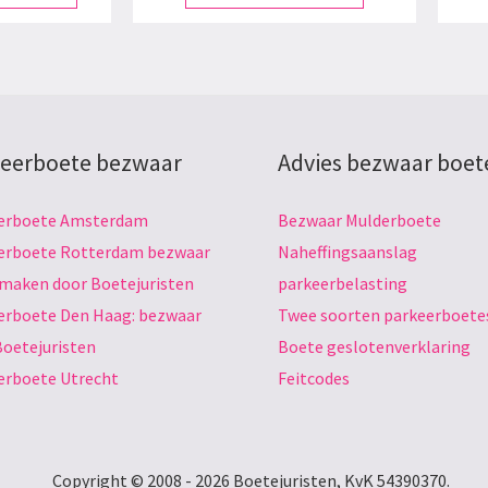
eerboete bezwaar
Advies bezwaar boet
erboete Amsterdam
Bezwaar Mulderboete
erboete Rotterdam bezwaar
Naheffingsaanslag
 maken door Boetejuristen
parkeerbelasting
erboete Den Haag: bezwaar
Twee soorten parkeerboete
Boetejuristen
Boete geslotenverklaring
erboete Utrecht
Feitcodes
Copyright © 2008 - 2026 Boetejuristen, KvK 54390370.