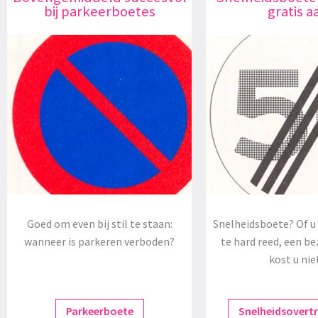
bij parkeerboetes
gratis a
Goed om even bij stil te staan:
Snelheidsboete? Of u 
wanneer is parkeren verboden?
te hard reed, een be
kost u nie
Parkeerboete
Snelheidsovert