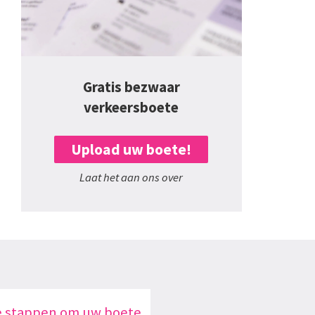
Gratis bezwaar
verkeersboete
Upload uw boete!
Laat het aan ons over
e stappen om uw boete