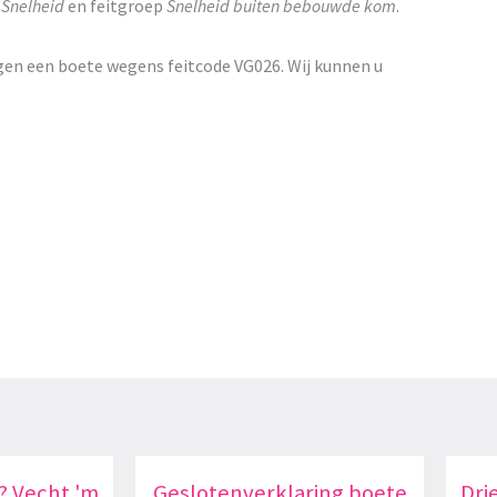
p
Snelheid
en feitgroep
Snelheid buiten bebouwde kom
.
gen een boete wegens feitcode VG026. Wij kunnen u
? Vecht 'm
Geslotenverklaring boete
Dri