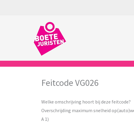
Ga
naar
de
inhoud
Feitcode VG026
Welke omschrijving hoort bij deze feitcode?
Overschrijding maximum snelheid op(auto)w
A 1)