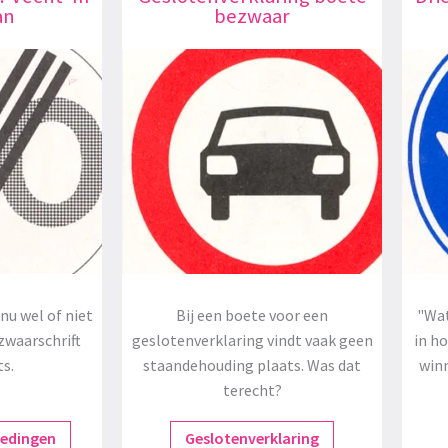
an
bezwaar
nu wel of niet
Bij een boete voor een
"Wat
zwaarschrift
geslotenverklaring vindt vaak geen
in h
ts.
staandehouding plaats. Was dat
winn
terecht?
redingen
Geslotenverklaring