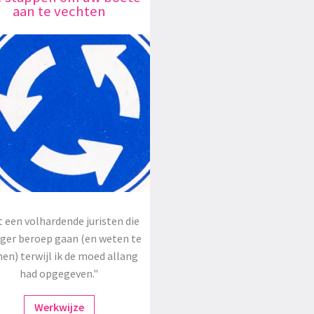
aan te vechten
 een volhardende juristen die
oger beroep gaan (en weten te
en) terwijl ik de moed allang
had opgegeven."
Werkwijze