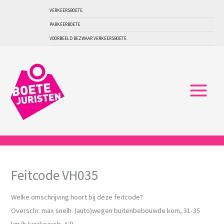
Ga
VERKEERSBOETE
naar
PARKEERBOETE
de
VOORBEELD BEZWAAR VERKEERSBOETE
inhoud
Feitcode VH035
Welke omschrijving hoort bij deze feitcode?
Overschr. max snelh. (auto)wegen buitenbebouwde kom, 31-35
km/h (verkeersb. A3)