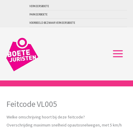
Ga
VERKEERSBOETE
naar
PARKEERBOETE
de
VOORBEELD BEZWAAR VERKEERSBOETE
inhoud
Feitcode VL005
Welke omschrijving hoort bij deze feitcode?
Overschrijding maximum snelheid opautosnelwegen, met 5 km/h