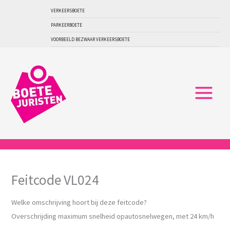
Ga
VERKEERSBOETE
naar
PARKEERBOETE
de
VOORBEELD BEZWAAR VERKEERSBOETE
inhoud
Feitcode VL024
Welke omschrijving hoort bij deze feitcode?
Overschrijding maximum snelheid opautosnelwegen, met 24 km/h