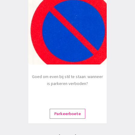
Goed om even bij stil te staan: wanneer
is parkeren verboden?
Parkeerboete