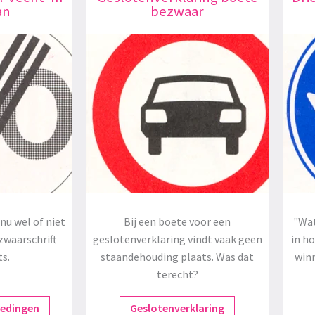
an
bezwaar
nu wel of niet
Bij een boete voor een
"Wat
zwaarschrift
geslotenverklaring vindt vaak geen
in h
ts.
staandehouding plaats. Was dat
winn
terecht?
redingen
Geslotenverklaring