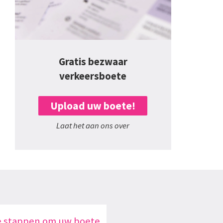
Gratis bezwaar
verkeersboete
Upload uw boete!
Laat het aan ons over
e stappen om uw boete