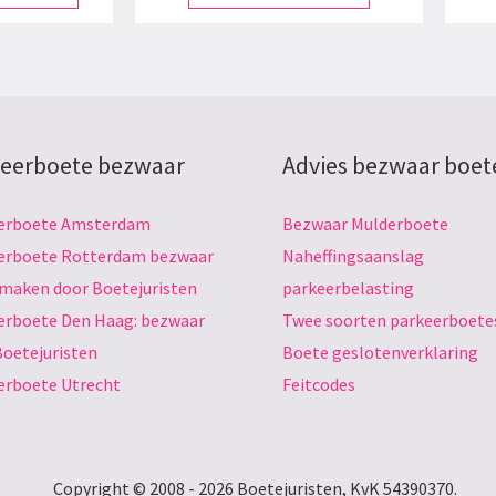
eerboete bezwaar
Advies bezwaar boet
erboete Amsterdam
Bezwaar Mulderboete
erboete Rotterdam bezwaar
Naheffingsaanslag
 maken door Boetejuristen
parkeerbelasting
erboete Den Haag: bezwaar
Twee soorten parkeerboete
Boetejuristen
Boete geslotenverklaring
erboete Utrecht
Feitcodes
Copyright © 2008 - 2026 Boetejuristen, KvK 54390370.