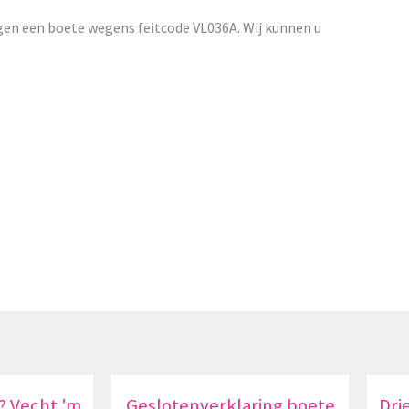
gen een boete wegens feitcode VL036A. Wij kunnen u
? Vecht 'm
Geslotenverklaring boete
Dri