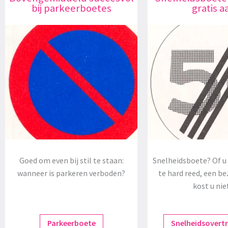
bij parkeerboetes
gratis a
Goed om even bij stil te staan:
Snelheidsboete? Of u 
wanneer is parkeren verboden?
te hard reed, een be
kost u nie
Parkeerboete
Snelheidsovert