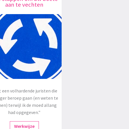
aan te vechten
 een volhardende juristen die
oger beroep gaan (en weten te
en) terwijl ik de moed allang
had opgegeven."
Werkwijze