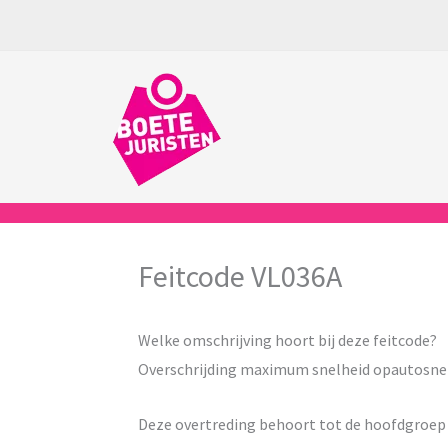
Ga
naar
de
inhoud
Feitcode VL036A
Welke omschrijving hoort bij deze feitcode?
Overschrijding maximum snelheid opautosn
Deze overtreding behoort tot de hoofdgroe