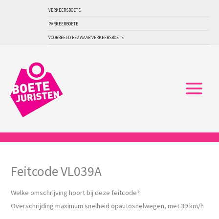
Ga
VERKEERSBOETE
naar
PARKEERBOETE
de
VOORBEELD BEZWAAR VERKEERSBOETE
inhoud
Feitcode VL039A
Welke omschrijving hoort bij deze feitcode?
Overschrijding maximum snelheid opautosnelwegen, met 39 km/h