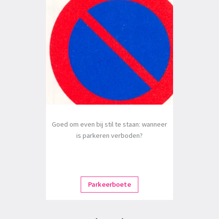
Goed om even bij stil te staan: wanneer
is parkeren verboden?
Parkeerboete