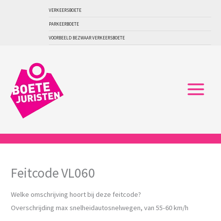
Ga
VERKEERSBOETE
naar
PARKEERBOETE
de
VOORBEELD BEZWAAR VERKEERSBOETE
inhoud
Feitcode VL060
Welke omschrijving hoort bij deze feitcode?
Overschrijding max snelheidautosnelwegen, van 55-60 km/h