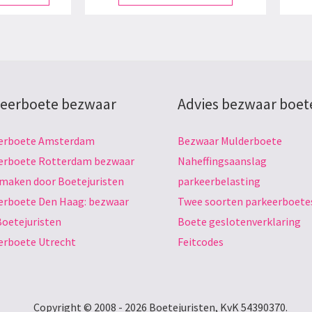
eerboete bezwaar
Advies bezwaar boet
erboete Amsterdam
Bezwaar Mulderboete
erboete Rotterdam bezwaar
Naheffingsaanslag
 maken door Boetejuristen
parkeerbelasting
erboete Den Haag: bezwaar
Twee soorten parkeerboete
Boetejuristen
Boete geslotenverklaring
erboete Utrecht
Feitcodes
Copyright © 2008 - 2026 Boetejuristen, KvK 54390370.