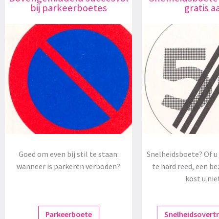
bij parkeerboetes
gratis a
Goed om even bij stil te staan:
Snelheidsboete? Of u 
wanneer is parkeren verboden?
te hard reed, een be
kost u nie
Parkeerboete
Snelheidsovert