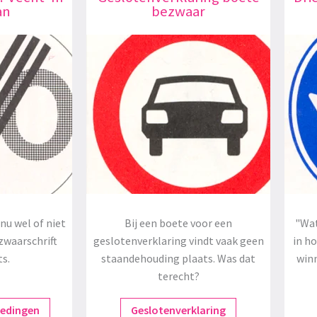
an
bezwaar
nu wel of niet
Bij een boete voor een
"Wat
zwaarschrift
geslotenverklaring vindt vaak geen
in h
ts.
staandehouding plaats. Was dat
winn
terecht?
redingen
Geslotenverklaring