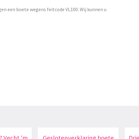
gen een boete wegens feitcode VL100. Wij kunnen u
? Vecht 'm
Geslotenverklaring boete
Dri