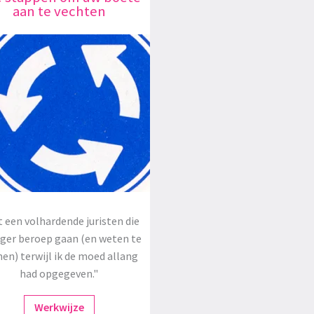
aan te vechten
 een volhardende juristen die
oger beroep gaan (en weten te
en) terwijl ik de moed allang
had opgegeven."
Werkwijze