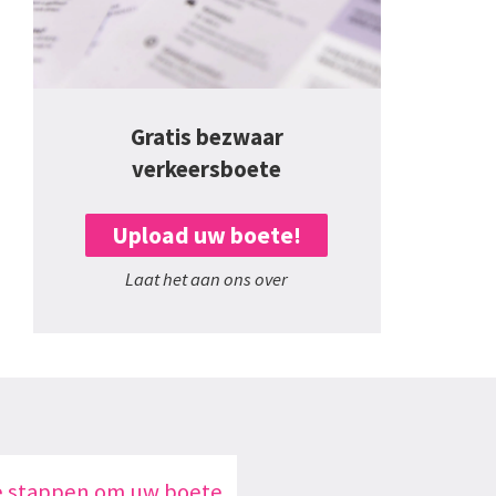
Gratis bezwaar
verkeersboete
Upload uw boete!
Laat het aan ons over
e stappen om uw boete