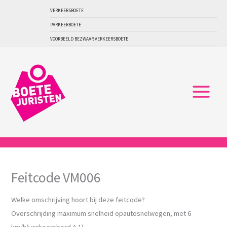
Ga
VERKEERSBOETE
naar
PARKEERBOETE
de
VOORBEELD BEZWAAR VERKEERSBOETE
inhoud
Feitcode VM006
Welke omschrijving hoort bij deze feitcode?
Overschrijding maximum snelheid opautosnelwegen, met 6
km/h(verkeersbord A 1)