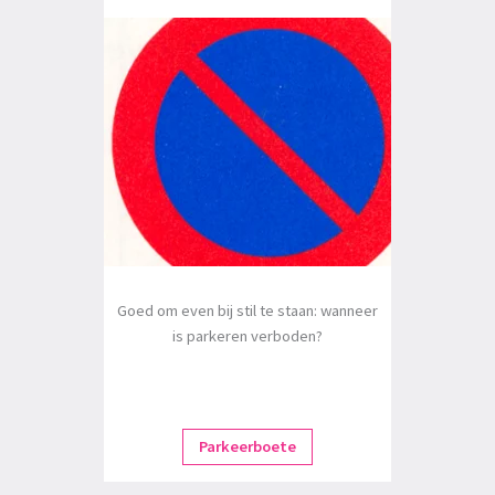
Goed om even bij stil te staan: wanneer
is parkeren verboden?
Parkeerboete