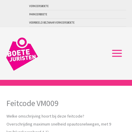
Ga
VERKEERSBOETE
naar
PARKEERBOETE
de
VOORBEELD BEZWAAR VERKEERSBOETE
inhoud
Feitcode VM009
Welke omschrijving hoort bij deze feitcode?
Overschrijding maximum snelheid opautosnelwegen, met 9
km/h(verkeersbord A 1)