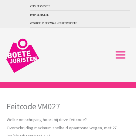
Ga
VERKEERSBOETE
naar
PARKEERBOETE
de
VOORBEELD BEZWAAR VERKEERSBOETE
inhoud
Feitcode VM027
Welke omschrijving hoort bij deze feitcode?
Overschrijding maximum snelheid opautosnelwegen, met 27
km/h(verkeersbord A 1)