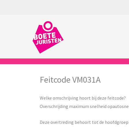
Ga
naar
de
inhoud
Feitcode VM031A
Welke omschrijving hoort bij deze feitcode?
Overschrijding maximum snelheid opautosne
Deze overtreding behoort tot de hoofdgroe