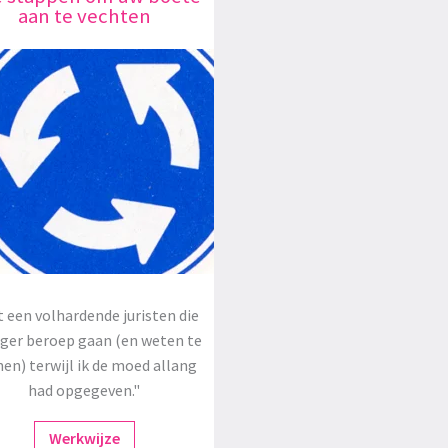
aan te vechten
 een volhardende juristen die
oger beroep gaan (en weten te
en) terwijl ik de moed allang
had opgegeven."
Werkwijze