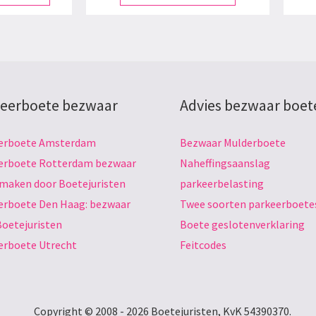
eerboete bezwaar
Advies bezwaar boet
erboete Amsterdam
Bezwaar Mulderboete
erboete Rotterdam bezwaar
Naheffingsaanslag
 maken door Boetejuristen
parkeerbelasting
erboete Den Haag: bezwaar
Twee soorten parkeerboete
Boetejuristen
Boete geslotenverklaring
erboete Utrecht
Feitcodes
Copyright © 2008 - 2026 Boetejuristen, KvK 54390370.