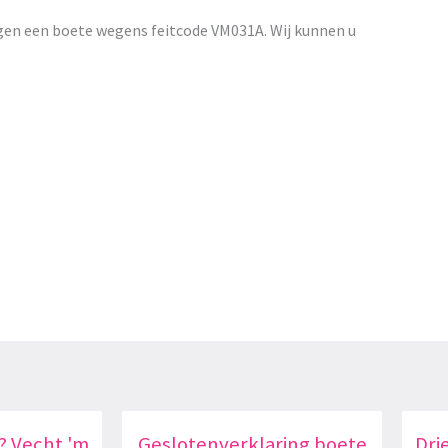
gen een boete wegens feitcode VM031A. Wij kunnen u
? Vecht 'm
Geslotenverklaring boete
Dri