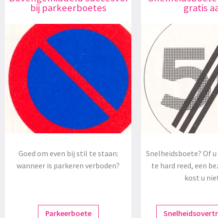
bij parkeerboetes
gratis a
Goed om even bij stil te staan:
Snelheidsboete? Of u 
wanneer is parkeren verboden?
te hard reed, een be
kost u nie
Parkeerboete
Snelheidsovert