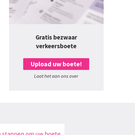
Gratis bezwaar
verkeersboete
Upload uw boete!
Laat het aan ons over
e stappen om uw boete