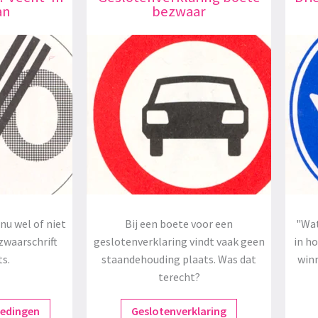
an
bezwaar
nu wel of niet
Bij een boete voor een
"Wat
zwaarschrift
geslotenverklaring vindt vaak geen
in h
ts.
staandehouding plaats. Was dat
winn
terecht?
redingen
Geslotenverklaring