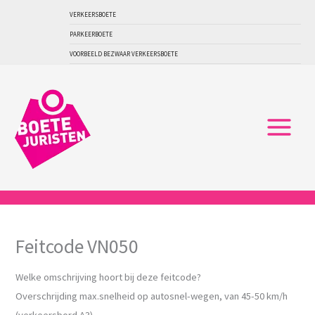
Ga
VERKEERSBOETE
naar
PARKEERBOETE
de
VOORBEELD BEZWAAR VERKEERSBOETE
inhoud
Feitcode VN050
Welke omschrijving hoort bij deze feitcode?
Overschrijding max.snelheid op autosnel-wegen, van 45-50 km/h
(verkeersbord A3)