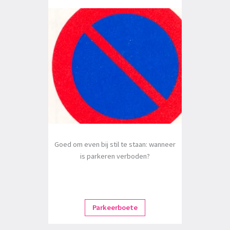
Goed om even bij stil te staan: wanneer
is parkeren verboden?
Parkeerboete