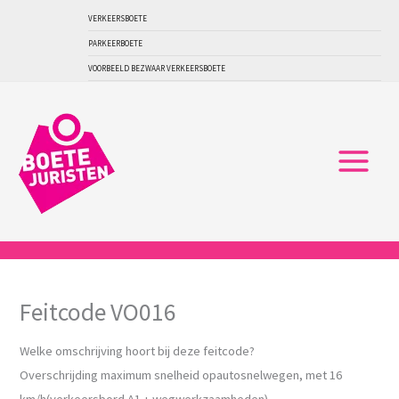
Ga
VERKEERSBOETE
naar
PARKEERBOETE
de
VOORBEELD BEZWAAR VERKEERSBOETE
inhoud
Feitcode VO016
Welke omschrijving hoort bij deze feitcode?
Overschrijding maximum snelheid opautosnelwegen, met 16
km/h(verkeersbord A1 + wegwerkzaamheden)