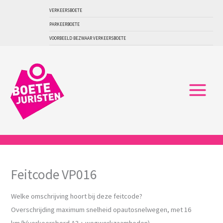
Ga
VERKEERSBOETE
naar
PARKEERBOETE
de
VOORBEELD BEZWAAR VERKEERSBOETE
inhoud
Feitcode VP016
Welke omschrijving hoort bij deze feitcode?
Overschrijding maximum snelheid opautosnelwegen, met 16
km/h(verkeersbord A3 + wegwerkzaamheden)