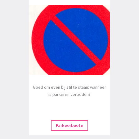
Goed om even bij stil te staan: wanneer
is parkeren verboden?
Parkeerboete