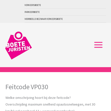
Ga
VERKEERSBOETE
naar
PARKEERBOETE
de
VOORBEELD BEZWAAR VERKEERSBOETE
inhoud
Feitcode VP030
Welke omschrijving hoort bij deze feitcode?
Overschrijding maximum snelheid opautosnelwegen, met 30
km/h(verkeersbord A3 + wegwerkzaamheden)