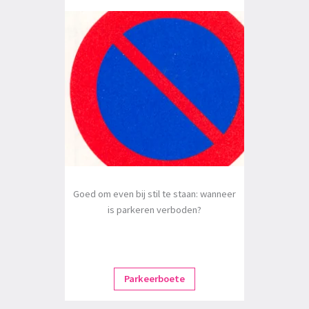
Goed om even bij stil te staan: wanneer
is parkeren verboden?
Parkeerboete