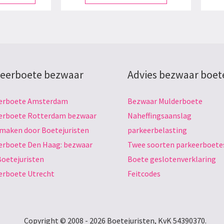
eerboete bezwaar
Advies bezwaar boet
erboete Amsterdam
Bezwaar Mulderboete
erboete Rotterdam bezwaar
Naheffingsaanslag
 maken door Boetejuristen
parkeerbelasting
erboete Den Haag: bezwaar
Twee soorten parkeerboete
Boetejuristen
Boete geslotenverklaring
erboete Utrecht
Feitcodes
Copyright © 2008 - 2026 Boetejuristen, KvK 54390370.