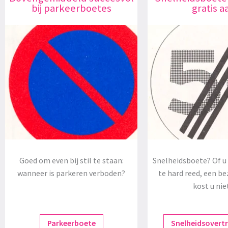
bij parkeerboetes
gratis a
Goed om even bij stil te staan:
Snelheidsboete? Of u 
wanneer is parkeren verboden?
te hard reed, een be
kost u nie
Parkeerboete
Snelheidsovert