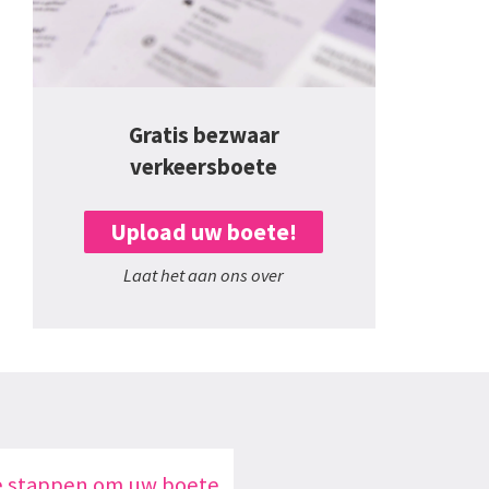
Gratis bezwaar
verkeersboete
Upload uw boete!
Laat het aan ons over
e stappen om uw boete