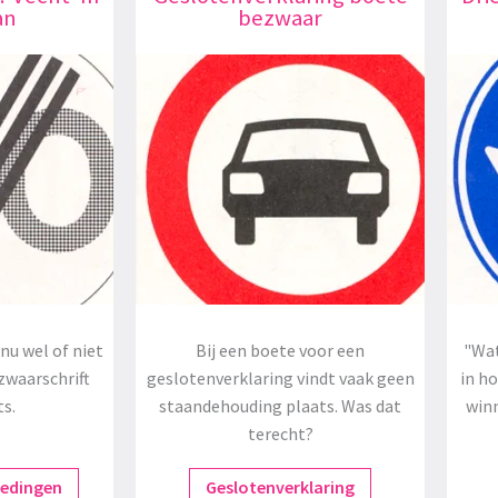
an
bezwaar
nu wel of niet
Bij een boete voor een
"Wat
zwaarschrift
geslotenverklaring vindt vaak geen
in h
ts.
staandehouding plaats. Was dat
winn
terecht?
redingen
Geslotenverklaring