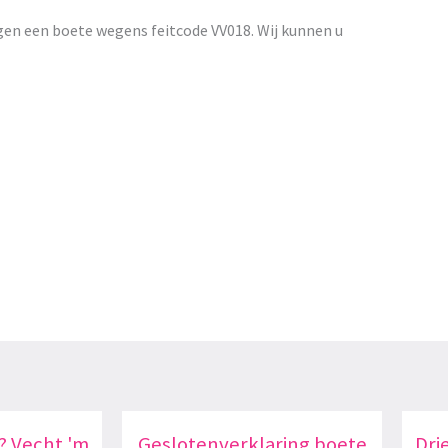
gen een boete wegens feitcode VV018. Wij kunnen u
? Vecht 'm
Geslotenverklaring boete
Dri