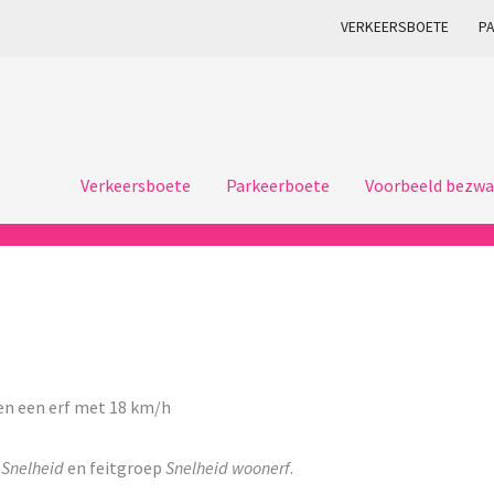
VERKEERSBOETE
P
Verkeersboete
Parkeerboete
Voorbeeld bezwa
n een erf met 18 km/h
p
Snelheid
en feitgroep
Snelheid woonerf
.