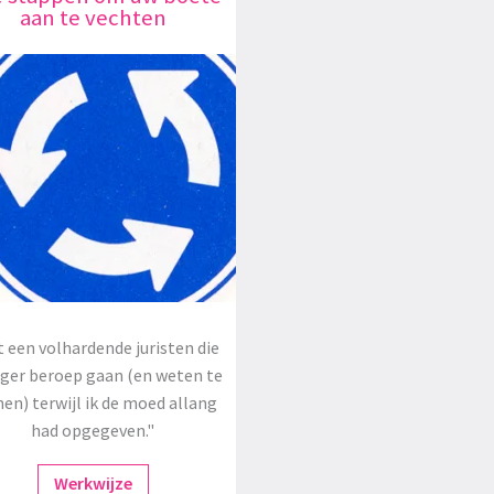
aan te vechten
 een volhardende juristen die
oger beroep gaan (en weten te
en) terwijl ik de moed allang
had opgegeven."
Werkwijze