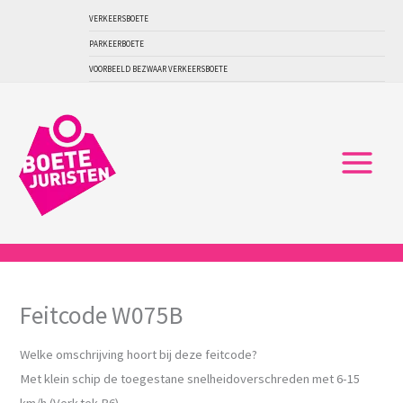
Ga
VERKEERSBOETE
naar
PARKEERBOETE
de
VOORBEELD BEZWAAR VERKEERSBOETE
inhoud
Feitcode W075B
Welke omschrijving hoort bij deze feitcode?
Met klein schip de toegestane snelheidoverschreden met 6-15
km/h (Verk.tek.B6)