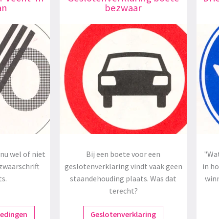
an
bezwaar
nu wel of niet
Bij een boete voor een
"Wat
zwaarschrift
geslotenverklaring vindt vaak geen
in h
ts.
staandehouding plaats. Was dat
winn
terecht?
redingen
Geslotenverklaring