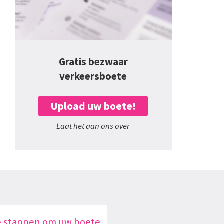
Gratis bezwaar
verkeersboete
Upload uw boete!
Laat het aan ons over
e stappen om uw boete