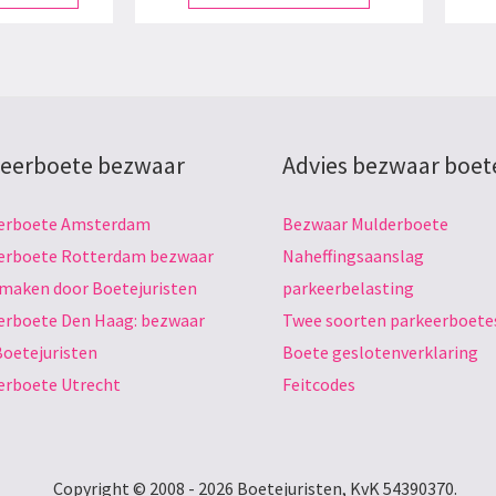
eerboete bezwaar
Advies bezwaar boet
erboete Amsterdam
Bezwaar Mulderboete
erboete Rotterdam bezwaar
Naheffingsaanslag
 maken door Boetejuristen
parkeerbelasting
erboete Den Haag: bezwaar
Twee soorten parkeerboete
Boetejuristen
Boete geslotenverklaring
erboete Utrecht
Feitcodes
Copyright © 2008 - 2026 Boetejuristen, KvK 54390370.