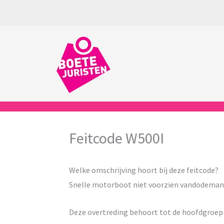
Ga
naar
de
inhoud
Feitcode W500I
Welke omschrijving hoort bij deze feitcode?
Snelle motorboot niet voorzien vandodema
Deze overtreding behoort tot de hoofdgroe