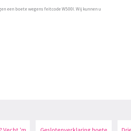
gen een boete wegens feitcode W500I. Wij kunnen u
? Vecht 'm
Geslotenverklaring boete
Dri