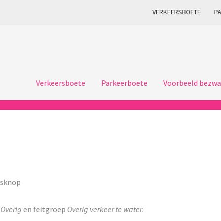
VERKEERSBOETE
P
Verkeersboete
Parkeerboete
Voorbeeld bezwa
nsknop
p
Overig
en feitgroep
Overig verkeer te water
.