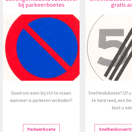
bij parkeerboetes
gratis a
Goed om even bij stil te staan:
Snelheidsboete? Of u 
wanneer is parkeren verboden?
te hard reed, een be
kost u nie
Parkeerboete
Snelheidsovert