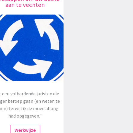
aan te vechten
 een volhardende juristen die
oger beroep gaan (en weten te
en) terwijl ik de moed allang
had opgegeven."
Werkwijze