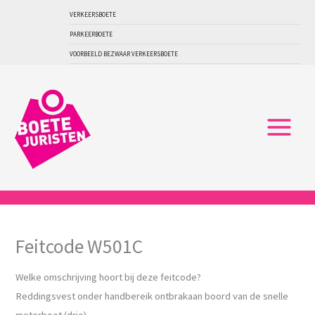
Ga
VERKEERSBOETE
naar
PARKEERBOETE
de
VOORBEELD BEZWAAR VERKEERSBOETE
inhoud
Feitcode W501C
Welke omschrijving hoort bij deze feitcode?
Reddingsvest onder handbereik ontbrakaan boord van de snelle
motorboot (drie)