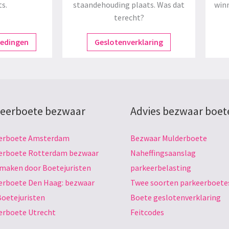
ts.
staandehouding plaats. Was dat
winn
terecht?
redingen
Geslotenverklaring
eerboete bezwaar
Advies bezwaar boet
erboete Amsterdam
Bezwaar Mulderboete
erboete Rotterdam bezwaar
Naheffingsaanslag
 maken door Boetejuristen
parkeerbelasting
erboete Den Haag: bezwaar
Twee soorten parkeerboete
Boetejuristen
Boete geslotenverklaring
erboete Utrecht
Feitcodes