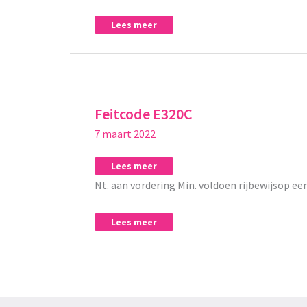
Lees meer
Feitcode
Feitcode
E320C
E320C
Feitcode E320C
7 maart 2022
Lees meer
Nt. aan vordering Min. voldoen rijbewijsop een
Lees meer