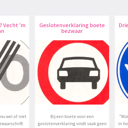
? Vecht 'm
Geslotenverklaring boete
Dri
an
bezwaar
nu wel of niet
Bij een boete voor een
"Wat
zwaarschrift
geslotenverklaring vindt vaak geen
in h