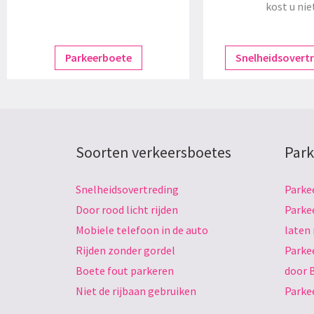
kost u nie
Parkeerboete
Snelheidsovert
Soorten verkeersboetes
Park
Snelheidsovertreding
Parke
Door rood licht rijden
Parke
Mobiele telefoon in de auto
laten
Rijden zonder gordel
Parke
Boete fout parkeren
door 
Niet de rijbaan gebruiken
Parke