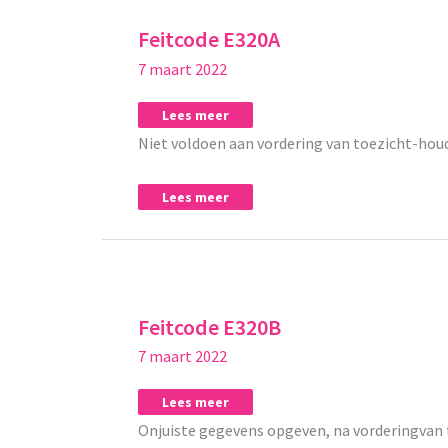
E320A
E320A
Feitcode E320A
7 maart 2022
Lees meer
Niet voldoen aan vordering van toezicht-hou
Lees meer
Feitcode
Feitcode
E320B
E320B
Feitcode E320B
7 maart 2022
Lees meer
Onjuiste gegevens opgeven, na vorderingvan