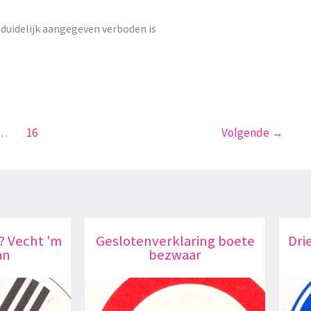
duidelijk aangegeven verboden is
…
16
Volgende
→
? Vecht 'm
Geslotenverklaring boete
Dri
an
bezwaar