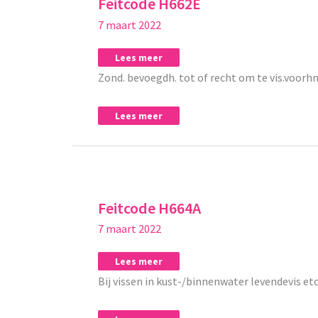
Feitcode H662E
7 maart 2022
Lees meer
Zond. bevoegdh. tot of recht om te vis.voorhnd
Lees meer
Feitcode
Feitcode
H664A
H664A
Feitcode H664A
7 maart 2022
Lees meer
Bij vissen in kust-/binnenwater levendevis etc