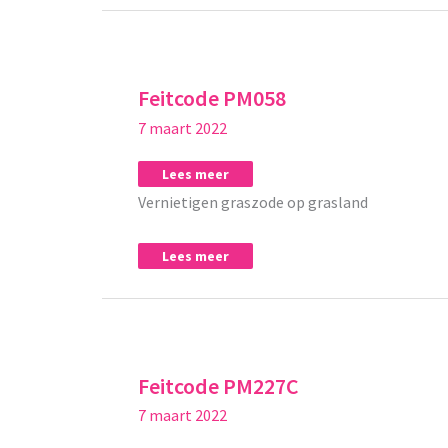
Feitcode
Feitcode
PM058
PM058
Feitcode PM058
7 maart 2022
Lees meer
Vernietigen graszode op grasland
Lees meer
Feitcode
Feitcode
PM227C
PM227C
Feitcode PM227C
7 maart 2022