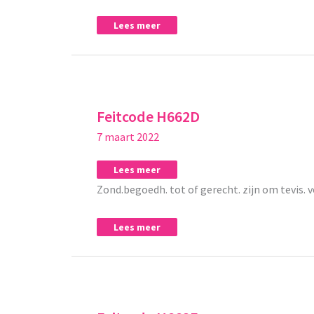
Lees meer
Feitcode
Feitcode
H662D
H662D
Feitcode H662D
7 maart 2022
Lees meer
Zond.begoedh. tot of gerecht. zijn om tevis. v
Lees meer
Feitcode
Feitcode
H662E
H662E