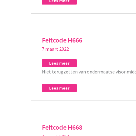
Lees meer
Feitcode
Feitcode
H666
H666
Feitcode H666
7 maart 2022
Lees meer
Niet terugzetten van ondermaatse visonmidde
Lees meer
Feitcode
Feitcode
H668
H668
Feitcode H668