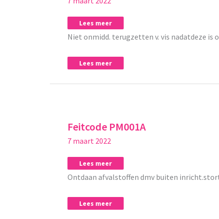
7 maart 2022
Lees meer
Niet onmidd. terugzetten v. vis nadatdeze is 
Lees meer
Feitcode
Feitcode
PM001A
PM001A
Feitcode PM001A
7 maart 2022
Lees meer
Ontdaan afvalstoffen dmv buiten inricht.st
Lees meer