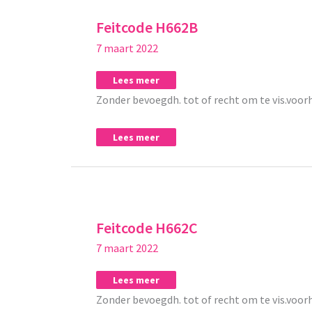
H662B
H662B
Feitcode H662B
7 maart 2022
Lees meer
Zonder bevoegdh. tot of recht om te vis.voor
Lees meer
Feitcode
Feitcode
H662C
H662C
Feitcode H662C
7 maart 2022
Lees meer
Zonder bevoegdh. tot of recht om te vis.voor